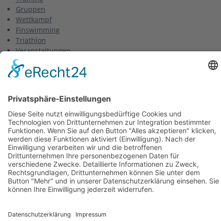
Gruppen
Wettkampf
Finswimming
Triathlon
Veranstaltungen
Unsere Wettkämpfe
Sport & Freizeit
Ferienlager
Trainingslager
Zeltlager
Verein