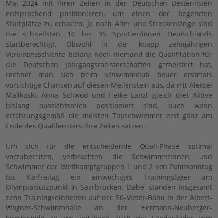
Mai 2024 mit ihren Zeiten in den Deutschen Bestenlisten
entsprechend positionieren, um einen der begehrten
Startplätze zu erhalten. Je nach Alter und Streckenlänge sind
die schnellsten 10 bis 35 Sportler/innen Deutschlands
startberechtigt. Obwohl in der knapp zehnjährigen
Vereinsgeschichte bislang noch niemand die Qualifikation für
die Deutschen Jahrgangsmeisterschaften gemeistert hat,
rechnet man sich beim Schwimmclub heuer erstmals
vorsichtige Chancen auf diesen Meilenstein aus, da mit Aleksei
Malikoski, Anna Schwöd und Heike Lanzl gleich drei Aktive
bislang aussichtsreich positioniert sind, auch wenn
erfahrungsgemäß die meisten Topschwimmer erst ganz am
Ende des Qualifensters ihre Zeiten setzen.
Um sich für die entscheidende Quali-Phase optimal
vorzubereiten, verbrachten die Schwimmerinnen und
Schwimmer der Wettkampfgruppen 1 und 2 von Palmsonntag
bis Karfreitag ein einwöchiges Trainingslager am
Olympiastützpunkt in Saarbrücken. Dabei standen insgesamt
zehn Trainingseinheiten auf der 50-Meter-Bahn in der Albert-
Wagner-Schwimmhalle an der Hermann-Neuberger-
Sportschule an, wo zeitgleich auch der Landeskader vom