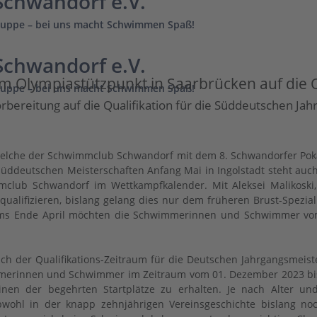
chwandorf e.V.
uppe – bei uns macht Schwimmen Spaß!
chwandorf e.V.
Olympiastützpunkt in Saarbrücken auf die Q
uppe – bei uns macht Schwimmen Spaß!
rbereitung auf die Qualifikation für die Süddeutschen Ja
, welche der Schwimmclub Schwandorf mit dem 8. Schwandorfer Po
üddeutschen Meisterschaften Anfang Mai in Ingolstadt steht auch
b Schwandorf im Wettkampfkalender. Mit Aleksei Malikoski,
h qualifizieren, bislang gelang dies nur dem früheren Brust-Spezi
traums Ende April möchten die Schwimmerinnen und Schwimmer v
h der Qualifikations-Zeitraum für die Deutschen Jahrgangsmeister
immerinnen und Schwimmer im Zeitraum vom 01. Dezember 2023 bis
inen der begehrten Startplätze zu erhalten. Je nach Alter un
Obwohl in der knapp zehnjährigen Vereinsgeschichte bislang no