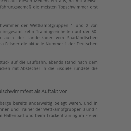
cen auf diesen Meilenstein aus, da mit Aleksei
n erfahrungsgemäß die meisten Topschwimmer erst
 Schwimmer der Wettkampfgruppen 1 und 2 von
n insgesamt zehn Trainingseinheiten auf der 50-
ch auch der Landeskader vom Saarländischen
ca Felsner die aktuelle Nummer 1 der Deutschen
tück auf die Laufbahn, abends stand nach dem
cken mit Abstecher in die Eisdiele rundete die
alschwimmfest als Auftakt vor
berge bereits anderweitig belegt waren, und in
rinnen und Trainer der Wettkampfgruppen 3 und 4
m Hallenbad und beim Trockentraining im Freien