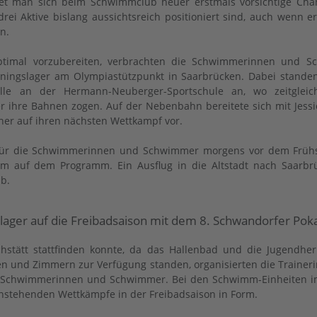
net man sich beim Schwimmclub heuer erstmals vorsichtige Chan
drei Aktive bislang aussichtsreich positioniert sind, auch wen
n.
optimal vorzubereiten, verbrachten die Schwimmerinnen und
iningslager am Olympiastützpunkt in Saarbrücken. Dabei stande
lle an der Hermann-Neuberger-Sportschule an, wo zeitglei
ihre Bahnen zogen. Auf der Nebenbahn bereitete sich mit Jessi
ainer auf ihren nächsten Wettkampf vor.
für die Schwimmerinnen und Schwimmer morgens vor dem Frühs
um auf dem Programm. Ein Ausflug in die Altstadt nach Saarbrü
ab.
lager auf die Freibadsaison mit dem 8. Schwandorfer Pok
chstätt stattfinden konnte, da das Hallenbad und die Jugendher
n und Zimmern zur Verfügung standen, organisierten die Traine
re Schwimmerinnen und Schwimmer. Bei den Schwimm-Einheiten i
nstehenden Wettkämpfe in der Freibadsaison in Form.