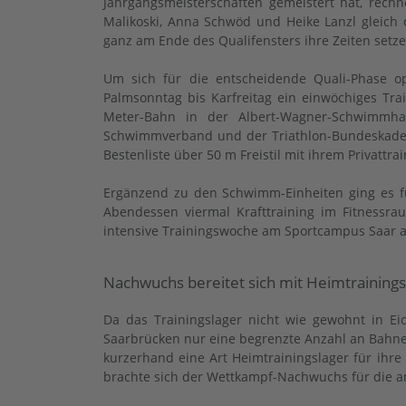
Jahrgangsmeisterschaften gemeistert hat, rech
Malikoski, Anna Schwöd und Heike Lanzl gleich 
ganz am Ende des Qualifensters ihre Zeiten setze
Um sich für die entscheidende Quali-Phase 
Palmsonntag bis Karfreitag ein einwöchiges Tra
Meter-Bahn in der Albert-Wagner-Schwimmha
Schwimmverband und der Triathlon-Bundeskader 
Bestenliste über 50 m Freistil mit ihrem Privattr
Ergänzend zu den Schwimm-Einheiten ging es 
Abendessen viermal Krafttraining im Fitnessra
intensive Trainingswoche am Sportcampus Saar 
Nachwuchs bereitet sich mit Heimtrainings
Da das Trainingslager nicht wie gewohnt in Ei
Saarbrücken nur eine begrenzte Anzahl an Bahne
kurzerhand eine Art Heimtrainingslager für ih
brachte sich der Wettkampf-Nachwuchs für die a