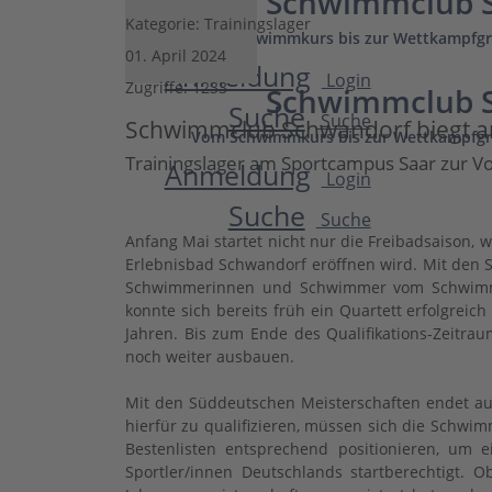
Schwimmclub S
Kategorie:
Trainingslager
Vom Schwimmkurs bis zur Wettkampfgr
01. April 2024
Anmeldung
Login
Zugriffe: 1233
Schwimmclub S
Suche
Suche
Schwimmclub Schwandorf biegt am 
Vom Schwimmkurs bis zur Wettkampfgr
Trainingslager am Sportcampus Saar zur Vo
Anmeldung
Login
Suche
Suche
Anfang Mai startet nicht nur die Freibadsaison
Erlebnisbad Schwandorf eröffnen wird. Mit den S
Schwimmerinnen und Schwimmer vom Schwimmclu
konnte sich bereits früh ein Quartett erfolgreic
Jahren. Bis zum Ende des Qualifikations-Zei
noch weiter ausbauen.
Mit den Süddeutschen Meisterschaften endet auc
hierfür zu qualifizieren, müssen sich die Schw
Bestenlisten entsprechend positionieren, um e
Sportler/innen Deutschlands startberechtigt. 