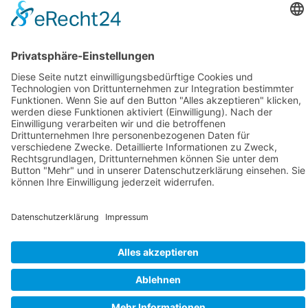
Aktuelles
Kalender
Verein
Kurse
Training
Freibadsaison
Hallenbadsaison
Trainingsorte
Gruppen
Wettkampf
Finswimming
Triathlon
Veranstaltungen