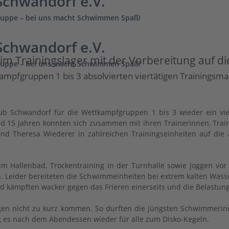
chwandorf e.V.
uppe – bei uns macht Schwimmen Spaß!
chwandorf e.V.
m Trainingslager mit der Vorbereitung auf di
uppe – bei uns macht Schwimmen Spaß!
fgruppen 1 bis 3 absolvierten viertätigen Trainingsmar
b Schwandorf für die Wettkampfgruppen 1 bis 3 wieder ein viertä
15 Jahren konnten sich zusammen mit ihren Trainerinnen, Train
nd Theresa Wiederer in zahlreichen Trainingseinheiten auf di
 im Hallenbad, Trockentraining in der Turnhalle sowie Joggen 
. Leider bereiteten die Schwimmeinheiten bei extrem kalten Wasse
d kämpften wacker gegen das Frieren einerseits und die Belastung
r Tagen nicht zu kurz kommen. So durften die jüngsten Schwimme
g es nach dem Abendessen wieder für alle zum Disko-Kegeln.