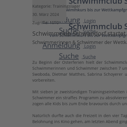
Schwimmclub S
Kategorie:
Trainingslager
Vom Schwimmkurs bis zur Wettkampfgr
30. März 2024
Anmeldung
Login
Zugriffe: 1070
Schwimmclub S
Suche
Suche
Schwimmclub Schwandorf startet i
Vom Schwimmkurs bis zur Wettkampfgr
Schwimmerinnen & Schwimmer der Wettkamp
Anmeldung
Login
Suche
Suche
Zu Beginn der Osterferien hielt der Schwimmclu
Schwimmerinnen und Schwimmer zwischen 7 und 
Swoboda, Dietmar Matthes, Sabrina Schoyerer u
vorbereiten.
Mit sieben je zweistündigen Trainingseinheiten
Schwimmer ein straffes Programm zu absolvieren
zogen alle Kids bis zum Ende bravourös durch un
Natürlich durfte auch die Freizeit in den vie
Belohnung ins Kino gehen, am letzten Abend gin