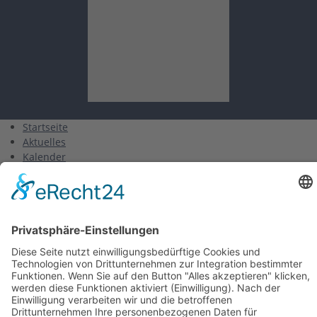
Startseite
Aktuelles
Kalender
Verein
Kurse
Training
Gruppen
Wettkampf
Finswimming
Triathlon
Veranstaltungen
Unsere Wettkämpfe
Pokalschwimmfest