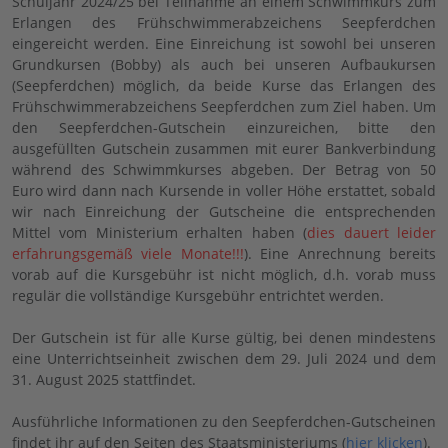
Schuljahr 2024/25 bei Teilnahme an einem Schwimmkurs zum
Erlangen des Frühschwimmerabzeichens Seepferdchen
eingereicht werden. Eine Einreichung ist sowohl bei unseren
Grundkursen (Bobby) als auch bei unseren Aufbaukursen
(Seepferdchen) möglich, da beide Kurse das Erlangen des
Frühschwimmerabzeichens Seepferdchen zum Ziel haben. Um
den Seepferdchen-Gutschein einzureichen, bitte den
ausgefüllten Gutschein zusammen mit eurer Bankverbindung
während des Schwimmkurses abgeben. Der Betrag von 50
Euro wird dann nach Kursende in voller Höhe erstattet, sobald
wir nach Einreichung der Gutscheine die entsprechenden
Mittel vom Ministerium erhalten haben (
dies dauert leider
erfahrungsgemäß viele Monate!!!
). Eine Anrechnung bereits
vorab auf die Kursgebühr ist nicht möglich, d.h. vorab muss
regulär die vollständige Kursgebühr entrichtet werden.
Der Gutschein ist für alle Kurse gültig, bei denen mindestens
eine Unterrichtseinheit zwischen dem 29. Juli 2024 und dem
31. August 2025 stattfindet.
Ausführliche Informationen zu den Seepferdchen-Gutscheinen
findet ihr auf den Seiten des Staatsministeriums (
hier klicken
).