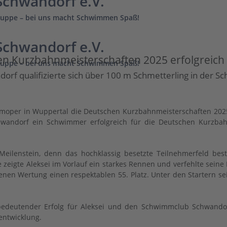
chwandorf e.V.
uppe – bei uns macht Schwimmen Spaß!
chwandorf e.V.
hen Kurzbahnmeisterschaften 2025 erfolgreich
uppe – bei uns macht Schwimmen Spaß!
f qualifizierte sich über 100 m Schmetterling in der 
oper in Wuppertal die Deutschen Kurzbahnmeisterschaften 2025 st
wandorf ein Schwimmer erfolgreich für die Deutschen Kurzbah
r Meilenstein, denn das hochklassig besetzte Teilnehmerfeld 
eigte Aleksei im Vorlauf ein starkes Rennen und verfehlte seine 
fenen Wertung einen respektablen 55. Platz. Unter den Startern se
 bedeutender Erfolg für Aleksei und den Schwimmclub Schwandorf
entwicklung.