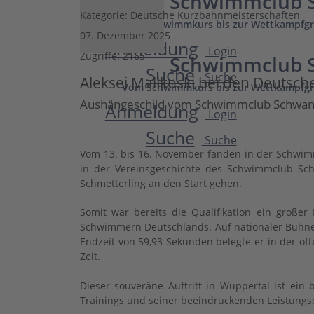
Schwimmclub S
Kategorie:
Deutsche Kurzbahnmeisterschaften
Vom Schwimmkurs bis zur Wettkampfgr
07. Dezember 2025
Anmeldung
Login
Zugriffe: 2165
Schwimmclub S
Suche
Suche
Aleksei Malikoski bei den Deutsc
Vom Schwimmkurs bis zur Wettkampfgr
Aushängeschild vom Schwimmclub Schwandor
Anmeldung
Login
Suche
Suche
Vom 13. bis 16. November fanden in der Schwimm
in der Vereinsgeschichte des Schwimmclub Sch
Schmetterling an den Start gehen.
Somit war bereits die Qualifikation ein große
Schwimmern Deutschlands. Auf nationaler Bühne z
Endzeit von 59,93 Sekunden belegte er in der of
Zeit.
Dieser souveräne Auftritt in Wuppertal ist ein
Trainings und seiner beeindruckenden Leistungs